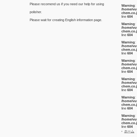
Please recomend us if you need our help for using
Warning
:
/home/vu
polisher.
chem.co.
line
604
Please wait for creating English information page.
Warning
:
/home/vu
chem.co.
line
604
Warning
:
/home/vu
chem.co.
line
604
Warning
:
/home/vu
chem.co.
line
604
Warning
:
/home/vu
chem.co.
line
604
Warning
:
/home/vu
chem.co.
line
604
Warning
:
/home/vu
chem.co.
line
604
ホーム