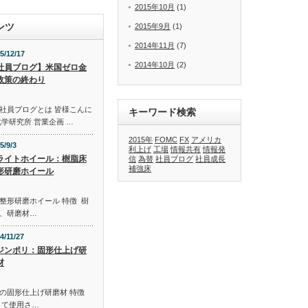
2015年10月
(1)
ンツ
2015年9月
(1)
2014年11月
(7)
5/12/17
2014年10月
(2)
社員ブログ】米国ゼロ金
政策の終わり
社員ブログとは 皆様こんに
キーワード検索
学研究所 営業企画 …
2015年
FOMC
FX
アメリカ
5/9/3
利上げ
工場
情報共有
情報発
ライトホイール：樹脂床
信
為替
社員ブログ
社員成長
補強床
形研磨ホイール
整形研磨ホイール 特徴 樹
、研磨材…
4/11/27
ジンポリ：固形仕上げ研
材
の固形仕上げ研磨材 特徴
して使用さ…