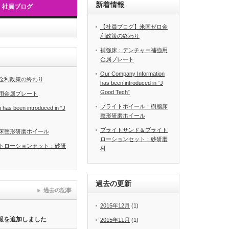
新着情報
社員ブログ
【社員ブログ】米国ゼロ金
利政策の終わり
補強床：デンチャー補強用
金属プレート
Our Company Information
金利政策の終わり
has been introduced in “J
Good Tech”
用金属プレート
ブライトホイール：樹脂床
has been introduced in “J
整形研磨ホイール
ブライトサンド＆ブライト
床整形研磨ホイール
ローションセット：砂研磨
トローションセット：砂研
材
過去の更新
過去の記事
2015年12月
(1)
情報を追加しました
2015年11月
(1)