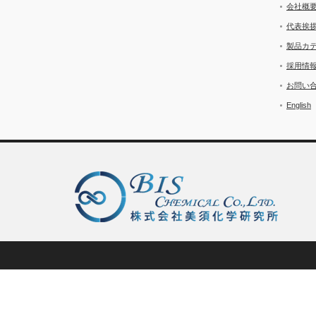
会社概
代表挨
製品カ
採用情
お問い
English