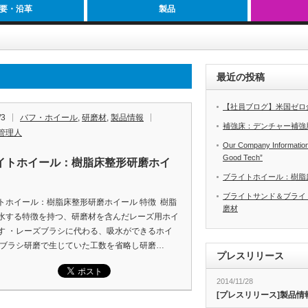
要・沿革
製品
最近の投稿
【社員ブログ】米国ゼロ
/3
バフ・ホイール
,
研磨材
,
製品情報
補強床：デンチャー補強
管理人
Our Company Information 
Good Tech”
イトホイール：樹脂床整形研磨ホイ
ブライトホイール：樹脂
ブライトサンド＆ブライ
トホイール：樹脂床整形研磨ホイール 特徴 樹脂
磨材
水する特徴を持つ、研磨材を含んだレーズ用ホイ
す ・レーズブラシに代わる、吸水ができるホイ
・ブラシ研磨で生じていた工数を省略し研磨…
プレスリリース
2014/11/28
[プレスリリース]製品