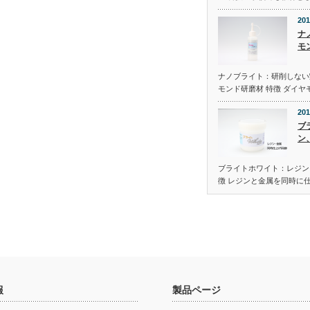
201
ナ
モ
ナノブライト：研削しない
モンド研磨材 特徴 ダイヤ
201
ブ
ン
ブライトホワイト：レジン
徴 レジンと金属を同時に
報
製品ページ