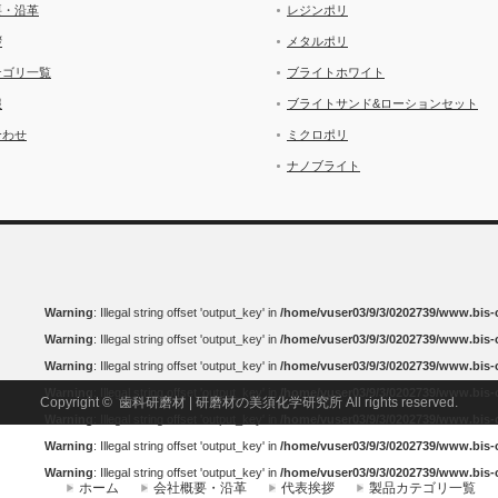
要・沿革
レジンポリ
拶
メタルポリ
テゴリ一覧
ブライトホワイト
報
ブライトサンド&ローションセット
合わせ
ミクロポリ
ナノブライト
Warning
: Illegal string offset 'output_key' in
/home/vuser03/9/3/0202739/www.bis
Warning
: Illegal string offset 'output_key' in
/home/vuser03/9/3/0202739/www.bis
Warning
: Illegal string offset 'output_key' in
/home/vuser03/9/3/0202739/www.bis
Warning
: Illegal string offset 'output_key' in
/home/vuser03/9/3/0202739/www.bis
Copyright ©
歯科研磨材 | 研磨材の美須化学研究所
All rights reserved.
Warning
: Illegal string offset 'output_key' in
/home/vuser03/9/3/0202739/www.bis
Warning
: Illegal string offset 'output_key' in
/home/vuser03/9/3/0202739/www.bis
Warning
: Illegal string offset 'output_key' in
/home/vuser03/9/3/0202739/www.bis
ホーム
会社概要・沿革
代表挨拶
製品カテゴリ一覧