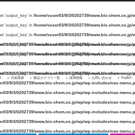
fset 'output_key' in
/home/vuser03/9/3/0202739/www.bis-chem.co.jp
fset 'output_key' in
/home/vuser03/9/3/0202739/www.bis-chem.co.jp
fset 'output_key' in
/home/vuser03/9/3/0202739/www.bis-chem.co.jp
fset 'output_key' in
er03/9/3/0202739/www.bis-chem.co.jp/wp/wp-includes/nav-menu.
/home/vuser03/9/3/0202739/www.bis-chem.co.jp
fset 'output_key' in
er03/9/3/0202739/www.bis-chem.co.jp/wp/wp-includes/nav-menu.
/home/vuser03/9/3/0202739/www.bis-chem.co.jp
fset 'output_key' in
er03/9/3/0202739/www.bis-chem.co.jp/wp/wp-includes/nav-menu.
/home/vuser03/9/3/0202739/www.bis-chem.co.jp
fset 'output_key' in
er03/9/3/0202739/www.bis-chem.co.jp/wp/wp-includes/nav-menu.
/home/vuser03/9/3/0202739/www.bis-chem.co.jp
English
革
代表挨拶
製品カテゴリ一覧
採用情報
お問い合わせ
er03/9/3/0202739/www.bis-chem.co.jp/wp/wp-includes/nav-menu.
er03/9/3/0202739/www.bis-chem.co.jp/wp/wp-includes/nav-menu.
er03/9/3/0202739/www.bis-chem.co.jp/wp/wp-includes/nav-menu.
er03/9/3/0202739/www.bis-chem.co.jp/wp/wp-includes/nav-menu.
er03/9/3/0202739/www.bis-chem.co.jp/wp/wp-includes/nav-menu.
er03/9/3/0202739/www.bis-chem.co.jp/wp/wp-includes/nav-menu.