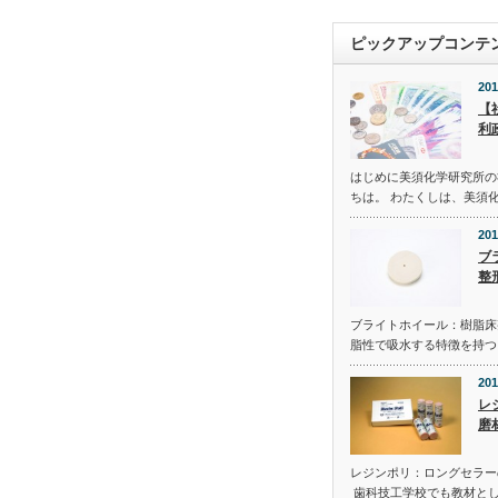
ピックアップコンテ
201
【
利
はじめに美須化学研究所の
ちは。 わたくしは、美須化
201
ブ
整
ブライトホイール：樹脂床
脂性で吸水する特徴を持つ
201
レ
磨
レジンポリ：ロングセラー
歯科技工学校でも教材と