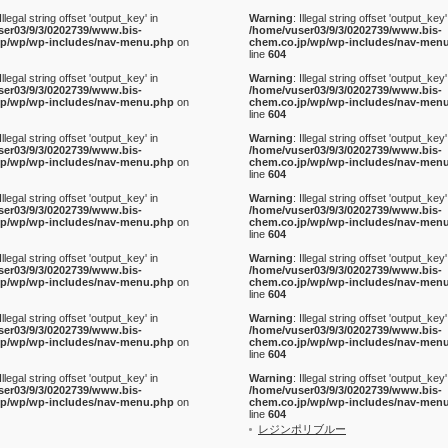
 Illegal string offset 'output_key' in
Warning
: Illegal string offset 'output_key'
ser03/9/3/0202739/www.bis-
/home/vuser03/9/3/0202739/www.bis-
jp/wp/wp-includes/nav-menu.php
on
chem.co.jp/wp/wp-includes/nav-men
line
604
 Illegal string offset 'output_key' in
Warning
: Illegal string offset 'output_key'
ser03/9/3/0202739/www.bis-
/home/vuser03/9/3/0202739/www.bis-
jp/wp/wp-includes/nav-menu.php
on
chem.co.jp/wp/wp-includes/nav-men
line
604
 Illegal string offset 'output_key' in
Warning
: Illegal string offset 'output_key'
ser03/9/3/0202739/www.bis-
/home/vuser03/9/3/0202739/www.bis-
jp/wp/wp-includes/nav-menu.php
on
chem.co.jp/wp/wp-includes/nav-men
line
604
 Illegal string offset 'output_key' in
Warning
: Illegal string offset 'output_key'
ser03/9/3/0202739/www.bis-
/home/vuser03/9/3/0202739/www.bis-
jp/wp/wp-includes/nav-menu.php
on
chem.co.jp/wp/wp-includes/nav-men
line
604
 Illegal string offset 'output_key' in
Warning
: Illegal string offset 'output_key'
ser03/9/3/0202739/www.bis-
/home/vuser03/9/3/0202739/www.bis-
jp/wp/wp-includes/nav-menu.php
on
chem.co.jp/wp/wp-includes/nav-men
line
604
 Illegal string offset 'output_key' in
Warning
: Illegal string offset 'output_key'
ser03/9/3/0202739/www.bis-
/home/vuser03/9/3/0202739/www.bis-
jp/wp/wp-includes/nav-menu.php
on
chem.co.jp/wp/wp-includes/nav-men
line
604
 Illegal string offset 'output_key' in
Warning
: Illegal string offset 'output_key'
ser03/9/3/0202739/www.bis-
/home/vuser03/9/3/0202739/www.bis-
jp/wp/wp-includes/nav-menu.php
on
chem.co.jp/wp/wp-includes/nav-men
line
604
レジンポリブルー