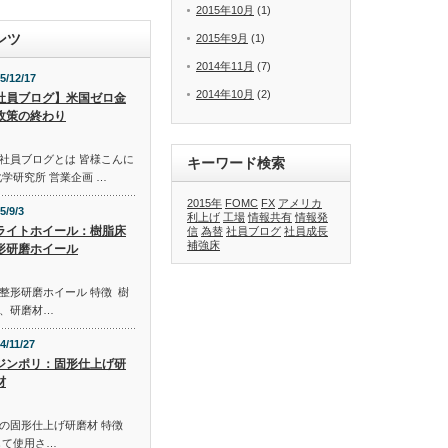
2015年10月
(1)
ンツ
2015年9月
(1)
2014年11月
(7)
5/12/17
2014年10月
(2)
社員ブログ】米国ゼロ金
政策の終わり
社員ブログとは 皆様こんに
キーワード検索
学研究所 営業企画 …
2015年
FOMC
FX
アメリカ
5/9/3
利上げ
工場
情報共有
情報発
ライトホイール：樹脂床
信
為替
社員ブログ
社員成長
補強床
形研磨ホイール
整形研磨ホイール 特徴 樹
、研磨材…
4/11/27
ジンポリ：固形仕上げ研
材
の固形仕上げ研磨材 特徴
して使用さ…