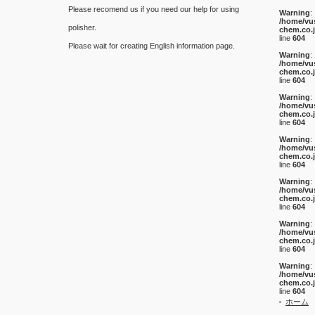
Please recomend us if you need our help for using
Warning
:
/home/vu
polisher.
chem.co.
line
604
Please wait for creating English information page.
Warning
:
/home/vu
chem.co.
line
604
Warning
:
/home/vu
chem.co.
line
604
Warning
:
/home/vu
chem.co.
line
604
Warning
:
/home/vu
chem.co.
line
604
Warning
:
/home/vu
chem.co.
line
604
Warning
:
/home/vu
chem.co.
line
604
ホーム