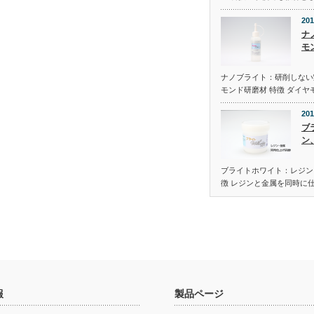
201
ナ
モ
ナノブライト：研削しない
モンド研磨材 特徴 ダイヤ
201
ブ
ン
ブライトホワイト：レジン
徴 レジンと金属を同時に
報
製品ページ