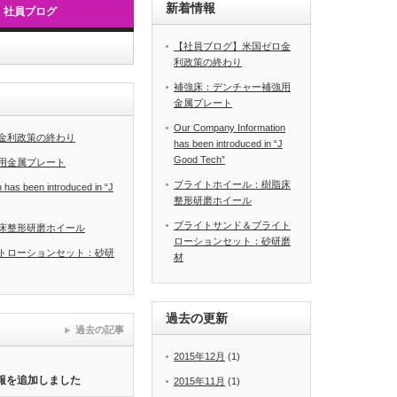
新着情報
社員ブログ
【社員ブログ】米国ゼロ金
利政策の終わり
補強床：デンチャー補強用
金属プレート
Our Company Information
金利政策の終わり
has been introduced in “J
Good Tech”
用金属プレート
ブライトホイール：樹脂床
has been introduced in “J
整形研磨ホイール
ブライトサンド＆ブライト
床整形研磨ホイール
ローションセット：砂研磨
トローションセット：砂研
材
過去の更新
過去の記事
2015年12月
(1)
情報を追加しました
2015年11月
(1)