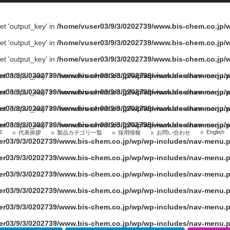
fset 'output_key' in
/home/vuser03/9/3/0202739/www.bis-chem.co.jp
fset 'output_key' in
/home/vuser03/9/3/0202739/www.bis-chem.co.jp
fset 'output_key' in
/home/vuser03/9/3/0202739/www.bis-chem.co.jp
fset 'output_key' in
er03/9/3/0202739/www.bis-chem.co.jp/wp/wp-includes/nav-menu.
/home/vuser03/9/3/0202739/www.bis-chem.co.jp
fset 'output_key' in
er03/9/3/0202739/www.bis-chem.co.jp/wp/wp-includes/nav-menu.
/home/vuser03/9/3/0202739/www.bis-chem.co.jp
fset 'output_key' in
er03/9/3/0202739/www.bis-chem.co.jp/wp/wp-includes/nav-menu.
/home/vuser03/9/3/0202739/www.bis-chem.co.jp
fset 'output_key' in
er03/9/3/0202739/www.bis-chem.co.jp/wp/wp-includes/nav-menu.
/home/vuser03/9/3/0202739/www.bis-chem.co.jp
English
革
代表挨拶
製品カテゴリ一覧
採用情報
お問い合わせ
er03/9/3/0202739/www.bis-chem.co.jp/wp/wp-includes/nav-menu.
er03/9/3/0202739/www.bis-chem.co.jp/wp/wp-includes/nav-menu.
er03/9/3/0202739/www.bis-chem.co.jp/wp/wp-includes/nav-menu.
er03/9/3/0202739/www.bis-chem.co.jp/wp/wp-includes/nav-menu.
er03/9/3/0202739/www.bis-chem.co.jp/wp/wp-includes/nav-menu.
er03/9/3/0202739/www.bis-chem.co.jp/wp/wp-includes/nav-menu.