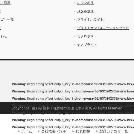
要・沿革
レジンポリ
拶
メタルポリ
テゴリ一覧
ブライトホワイト
報
ブライトサンド&ローションセット
合わせ
ミクロポリ
ナノブライト
Warning
: Illegal string offset 'output_key' in
/home/vuser03/9/3/0202739/www.bis
Warning
: Illegal string offset 'output_key' in
/home/vuser03/9/3/0202739/www.bis
Warning
: Illegal string offset 'output_key' in
/home/vuser03/9/3/0202739/www.bis
Warning
: Illegal string offset 'output_key' in
/home/vuser03/9/3/0202739/www.bis
Copyright ©
歯科研磨材 | 研磨材の美須化学研究所
All rights reserved.
Warning
: Illegal string offset 'output_key' in
/home/vuser03/9/3/0202739/www.bis
Warning
: Illegal string offset 'output_key' in
/home/vuser03/9/3/0202739/www.bis
Warning
: Illegal string offset 'output_key' in
/home/vuser03/9/3/0202739/www.bis
ホーム
会社概要・沿革
代表挨拶
製品カテゴリ一覧