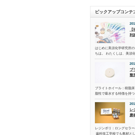
ピックアップコンテ
201
【
利
はじめに美須化学研究所の
ちは。 わたくしは、美須化
201
ブ
整
ブライトホイール：樹脂床
脂性で吸水する特徴を持つ
201
レ
磨
レジンポリ：ロングセラー
歯科技工学校でも教材と