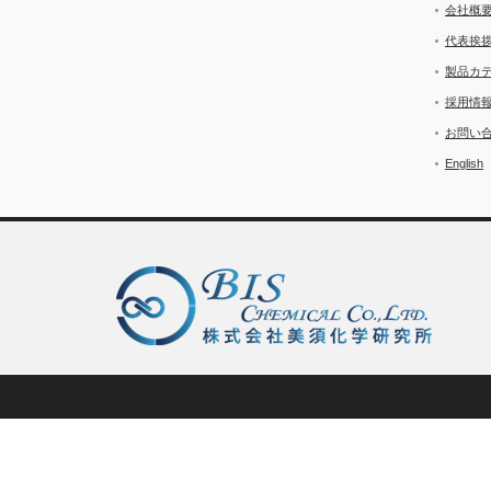
会社概
代表挨
製品カ
採用情
お問い
English