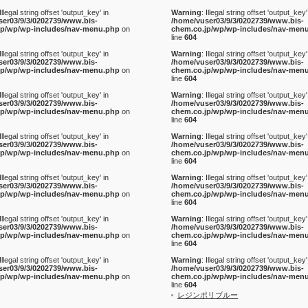
 Illegal string offset 'output_key' in
Warning
: Illegal string offset 'output_key'
ser03/9/3/0202739/www.bis-
/home/vuser03/9/3/0202739/www.bis-
jp/wp/wp-includes/nav-menu.php
on
chem.co.jp/wp/wp-includes/nav-men
line
604
 Illegal string offset 'output_key' in
Warning
: Illegal string offset 'output_key'
ser03/9/3/0202739/www.bis-
/home/vuser03/9/3/0202739/www.bis-
jp/wp/wp-includes/nav-menu.php
on
chem.co.jp/wp/wp-includes/nav-men
line
604
 Illegal string offset 'output_key' in
Warning
: Illegal string offset 'output_key'
ser03/9/3/0202739/www.bis-
/home/vuser03/9/3/0202739/www.bis-
jp/wp/wp-includes/nav-menu.php
on
chem.co.jp/wp/wp-includes/nav-men
line
604
 Illegal string offset 'output_key' in
Warning
: Illegal string offset 'output_key'
ser03/9/3/0202739/www.bis-
/home/vuser03/9/3/0202739/www.bis-
jp/wp/wp-includes/nav-menu.php
on
chem.co.jp/wp/wp-includes/nav-men
line
604
 Illegal string offset 'output_key' in
Warning
: Illegal string offset 'output_key'
ser03/9/3/0202739/www.bis-
/home/vuser03/9/3/0202739/www.bis-
jp/wp/wp-includes/nav-menu.php
on
chem.co.jp/wp/wp-includes/nav-men
line
604
 Illegal string offset 'output_key' in
Warning
: Illegal string offset 'output_key'
ser03/9/3/0202739/www.bis-
/home/vuser03/9/3/0202739/www.bis-
jp/wp/wp-includes/nav-menu.php
on
chem.co.jp/wp/wp-includes/nav-men
line
604
 Illegal string offset 'output_key' in
Warning
: Illegal string offset 'output_key'
ser03/9/3/0202739/www.bis-
/home/vuser03/9/3/0202739/www.bis-
jp/wp/wp-includes/nav-menu.php
on
chem.co.jp/wp/wp-includes/nav-men
line
604
レジンポリブルー