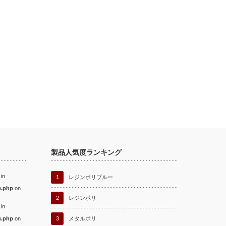
製品人気度ランキング
 in
1
レジンポリブルー
u.php
on
2
レジンポリ
 in
u.php
on
3
メタルポリ