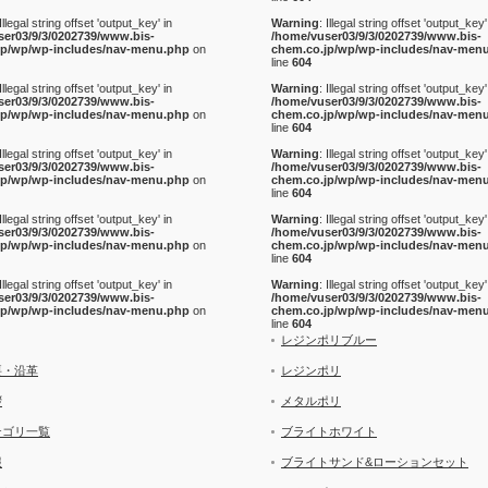
 Illegal string offset 'output_key' in
Warning
: Illegal string offset 'output_key'
ser03/9/3/0202739/www.bis-
/home/vuser03/9/3/0202739/www.bis-
jp/wp/wp-includes/nav-menu.php
on
chem.co.jp/wp/wp-includes/nav-men
line
604
 Illegal string offset 'output_key' in
Warning
: Illegal string offset 'output_key'
ser03/9/3/0202739/www.bis-
/home/vuser03/9/3/0202739/www.bis-
jp/wp/wp-includes/nav-menu.php
on
chem.co.jp/wp/wp-includes/nav-men
line
604
 Illegal string offset 'output_key' in
Warning
: Illegal string offset 'output_key'
ser03/9/3/0202739/www.bis-
/home/vuser03/9/3/0202739/www.bis-
jp/wp/wp-includes/nav-menu.php
on
chem.co.jp/wp/wp-includes/nav-men
line
604
 Illegal string offset 'output_key' in
Warning
: Illegal string offset 'output_key'
ser03/9/3/0202739/www.bis-
/home/vuser03/9/3/0202739/www.bis-
jp/wp/wp-includes/nav-menu.php
on
chem.co.jp/wp/wp-includes/nav-men
line
604
 Illegal string offset 'output_key' in
Warning
: Illegal string offset 'output_key'
ser03/9/3/0202739/www.bis-
/home/vuser03/9/3/0202739/www.bis-
jp/wp/wp-includes/nav-menu.php
on
chem.co.jp/wp/wp-includes/nav-men
line
604
レジンポリブルー
要・沿革
レジンポリ
拶
メタルポリ
テゴリ一覧
ブライトホワイト
報
ブライトサンド&ローションセット