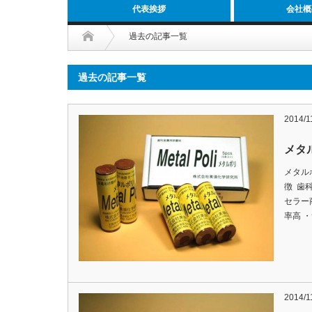
代表挨拶
会社概
過去の記事一覧
過去の記事一覧
2014/1
メタ
メタル
徴 歯
セラー
率高 
2014/1