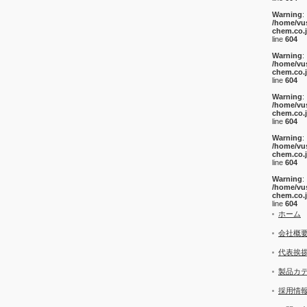
Warning
:
/home/vu
chem.co.
line
604
Warning
:
/home/vu
chem.co.
line
604
Warning
:
/home/vu
chem.co.
line
604
Warning
:
/home/vu
chem.co.
line
604
Warning
:
/home/vu
chem.co.
line
604
ホーム
会社概
代表挨
製品カ
採用情