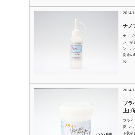
2014/1
ナノ
ナノブ
ンド研
ン、ハ
従来の
の…
2014/1
ブラ
上げ
ブライ
徴 レ
ト状研