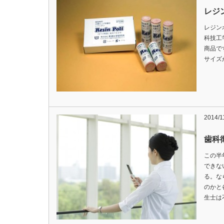
レジ
レジン
科技工
商品で
サイズ
2014/1
歯科
この半
できな
る。な
のかと
生士は