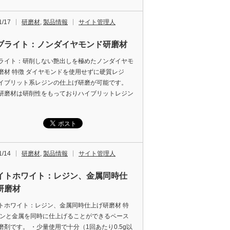
1/17
研磨材
,
製品情報
サイト管理人
ブライト：ノンダイヤモンド研磨材
ライト：研削しない艶出しを極めたノンダイヤモ
磨材 特徴 ダイヤモンドを使用せずに硬質レジ
イブリット系レジンの仕上げ研磨が可能です。
研磨材は研削性をもっておりハイブリットレジン
1/14
研磨材
,
製品情報
サイト管理人
イトホワイト：レジン、金属同時仕
研磨材
トホワイト：レジン、金属同時仕上げ研磨材 特
ジンと金属を同時に仕上げることができるペース
磨剤です。 ・少量使用で十分（1回あたり0.5g以