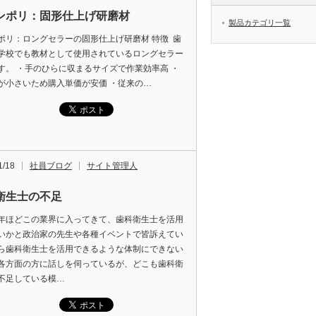
ンポリ：固形仕上げ研磨材
製品カテゴリ一覧
ポリ：ロングセラーの固形仕上げ研磨材 特徴 歯
学校でも教材として使用されているロングセラー
す。 ・手のひらに収まるサイズで作業効率高 ・
が小さいため購入単価が安価 ・従来の…
1/18
社員ブログ
サイト管理人
衛生士の不足
年ほどこの業界に入ってきて、歯科衛生士を活用
いかと政治家の先生や各種イベントで皆訴えてい
ら歯科衛生士を活用できるような体制にできない
各方面の方に話しを伺っているが、どこも歯科衛
不足している模…