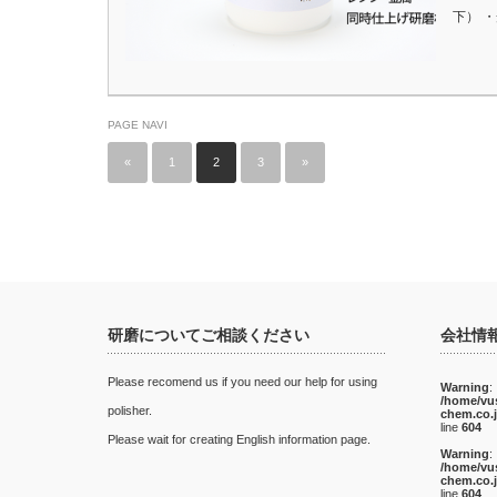
下） 
PAGE NAVI
«
1
2
3
»
研磨についてご相談ください
会社情
Please recomend us if you need our help for using
Warning
:
/home/vu
polisher.
chem.co.
line
604
Please wait for creating English information page.
Warning
:
/home/vu
chem.co.
line
604