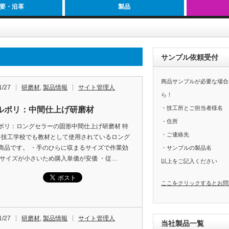
要・沿革
製品
サンプル依頼受付
商品サンプルが必要な場合
1/27
研磨材
,
製品情報
サイト管理人
ら！
・技工所とご担当者様名
ルポリ：中間仕上げ研磨材
・住所
ポリ：ロングセラーの固形中間仕上げ研磨材 特
・ご連絡先
科技工学校でも教材として使用されているロング
商品です。 ・手のひらに収まるサイズで作業効
・サンプルの製品名
・サイズが小さいため購入単価が安価 ・従…
以上をご記入ください
ここをクリックするとお問
1/27
研磨材
,
製品情報
サイト管理人
当社製品一覧