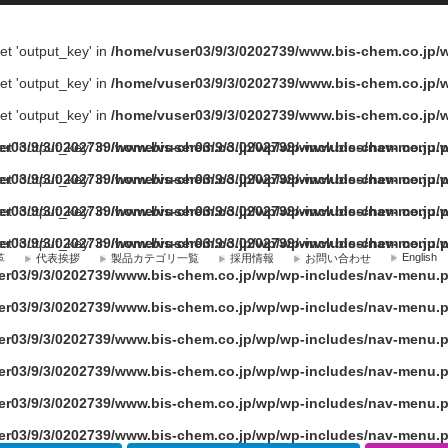
fset 'output_key' in
/home/vuser03/9/3/0202739/www.bis-chem.co.jp
fset 'output_key' in
/home/vuser03/9/3/0202739/www.bis-chem.co.jp
fset 'output_key' in
/home/vuser03/9/3/0202739/www.bis-chem.co.jp
fset 'output_key' in
er03/9/3/0202739/www.bis-chem.co.jp/wp/wp-includes/nav-menu.
/home/vuser03/9/3/0202739/www.bis-chem.co.jp
fset 'output_key' in
er03/9/3/0202739/www.bis-chem.co.jp/wp/wp-includes/nav-menu.
/home/vuser03/9/3/0202739/www.bis-chem.co.jp
fset 'output_key' in
er03/9/3/0202739/www.bis-chem.co.jp/wp/wp-includes/nav-menu.
/home/vuser03/9/3/0202739/www.bis-chem.co.jp
fset 'output_key' in
er03/9/3/0202739/www.bis-chem.co.jp/wp/wp-includes/nav-menu.
/home/vuser03/9/3/0202739/www.bis-chem.co.jp
English
革
代表挨拶
製品カテゴリ一覧
採用情報
お問い合わせ
er03/9/3/0202739/www.bis-chem.co.jp/wp/wp-includes/nav-menu.
er03/9/3/0202739/www.bis-chem.co.jp/wp/wp-includes/nav-menu.
er03/9/3/0202739/www.bis-chem.co.jp/wp/wp-includes/nav-menu.
er03/9/3/0202739/www.bis-chem.co.jp/wp/wp-includes/nav-menu.
er03/9/3/0202739/www.bis-chem.co.jp/wp/wp-includes/nav-menu.
er03/9/3/0202739/www.bis-chem.co.jp/wp/wp-includes/nav-menu.