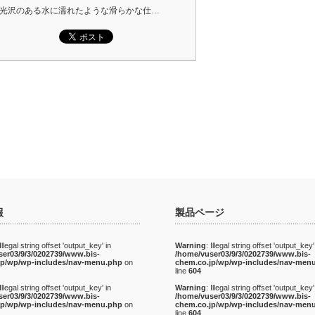
・光沢のある水に濡れたような滑らかな仕…
報
製品ページ
 Illegal string offset 'output_key' in
Warning
: Illegal string offset 'output_key'
ser03/9/3/0202739/www.bis-
/home/vuser03/9/3/0202739/www.bis-
jp/wp/wp-includes/nav-menu.php
on
chem.co.jp/wp/wp-includes/nav-men
line
604
 Illegal string offset 'output_key' in
Warning
: Illegal string offset 'output_key'
ser03/9/3/0202739/www.bis-
/home/vuser03/9/3/0202739/www.bis-
jp/wp/wp-includes/nav-menu.php
on
chem.co.jp/wp/wp-includes/nav-men
line
604