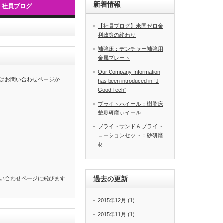
新着情報
社員ブログ
【社員ブログ】米国ゼロ金
利政策の終わり
補強床：デンチャー補強用
金属プレート
Our Company Information
はお問い合わせページか
has been introduced in “J
Good Tech”
ブライトホイール：樹脂床
整形研磨ホイール
ブライトサンド＆ブライト
ローションセット：砂研磨
材
過去の更新
い合わせページに飛びます
2015年12月
(1)
2015年11月
(1)