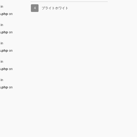
 in
4
ブライトホワイト
u.php
on
 in
u.php
on
 in
u.php
on
 in
u.php
on
 in
u.php
on